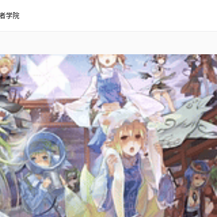
者学院
漫女孩