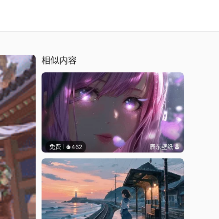
相似内容
免费
462
辰东壁纸