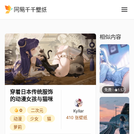
穿着日本传统服饰的动漫女孩
精选
穿着日本传统服饰的动漫女孩与猫咪
相似内容
免费
1.5万
豆子酱e
穿着日本传统服饰
的动漫女孩与猫咪
0
二次元
Kyllar
410 张壁纸
动漫
少女
猫
萝莉