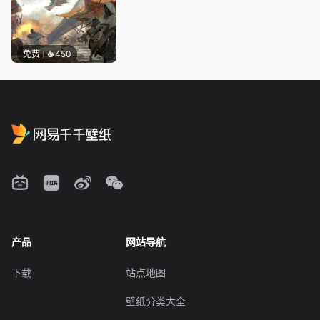
免费
450
产品
网站导航
下载
站点地图
壁纸分类大全