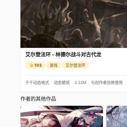
艾尔登法环 - 林德尔战斗对古代龙
103
游戏
艾尔登法环
千千动态格式
动态壁纸
2.32M
与创作者协商使用
作者的其他作品