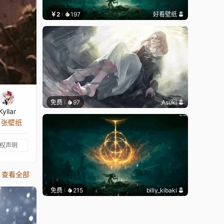
￥2
197
好看壁纸
免费
97
Asuki
Kyllar
0 张壁纸
权声明
查看全部
免费
215
billy_kibaki