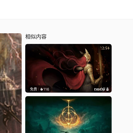
相似内容
免费
116
𝙩𝙢𝙊𝙟𝙞