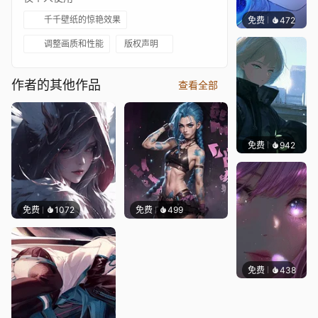
千千壁纸的惊艳效果
免费
472
辰东壁
调整画质和性能
版权声明
作者的其他作品
查看全部
免费
942
辰东壁
免费
1072
免费
499
免费
438
辰东壁