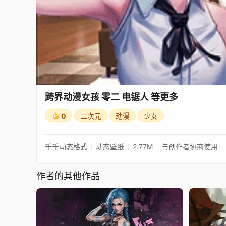
跨界动漫女孩 零二 电锯人 等更多
0
二次元
动漫
少女
千千动态格式
动态壁纸
2.77M
与创作者协商使用
作者的其他作品