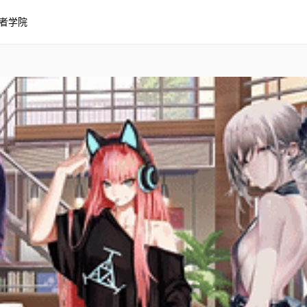
者学院
 等更多