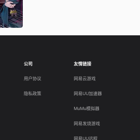
公司
友情链接
用户协议
网易云游戏
隐私政策
网易UU加速器
MuMu模拟器
网易发烧游戏
网易UU远程