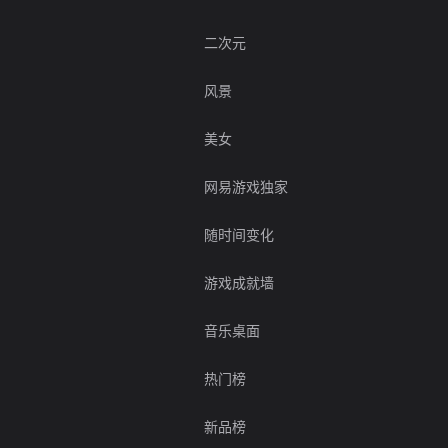
二次元
风景
美女
网易游戏独家
随时间变化
游戏成就墙
音乐桌面
热门榜
新品榜