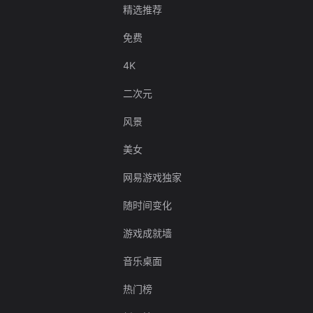
精选推荐
免费
4K
二次元
风景
美女
网易游戏独家
随时间变化
游戏成就墙
音乐桌面
热门榜