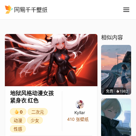
地狱风格动漫女孩紧身衣 红色
精选
地狱风格动漫女孩紧身衣 红色
相似内容
免费
1982
辰东壁
地狱风格动漫女孩
紧身衣 红色
0
二次元
Kyllar
410 张壁纸
动漫
少女
性感