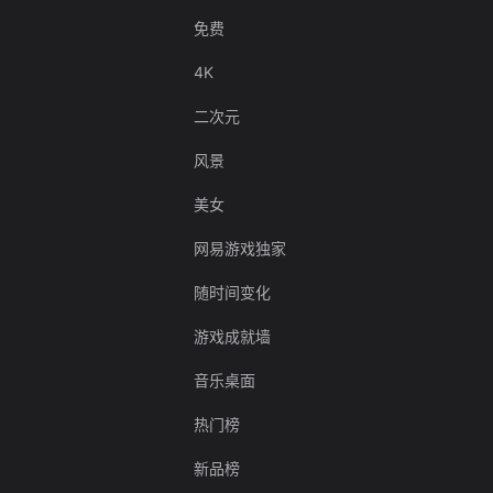
免费
4K
二次元
风景
美女
网易游戏独家
随时间变化
游戏成就墙
音乐桌面
热门榜
新品榜