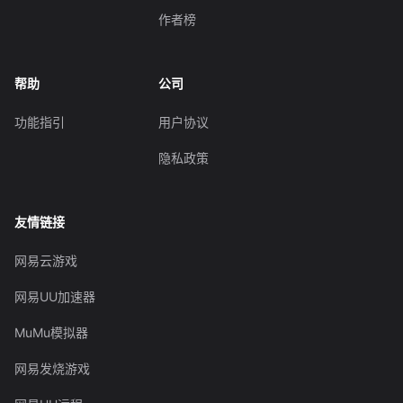
作者榜
帮助
公司
功能指引
用户协议
隐私政策
友情链接
网易云游戏
网易UU加速器
MuMu模拟器
网易发烧游戏