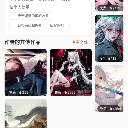
仅个人使用
免费
240
好看壁
千千壁纸的惊艳效果
调整画质和性能
版权声明
作者的其他作品
查看全部
￥1
112
宅婳氏
免费
395
免费
2955
免费
4984
꙳NOZ