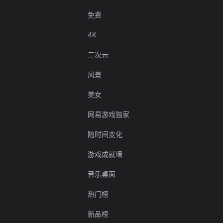
免费
4K
二次元
风景
美女
网易游戏独家
随时间变化
游戏成就墙
音乐桌面
热门榜
新品榜