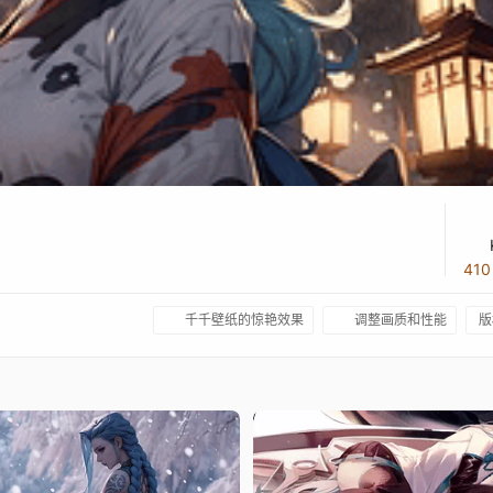
41
千千壁纸的惊艳效果
调整画质和性能
版