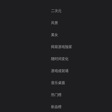
二次元
风景
美女
网易游戏独家
随时间变化
游戏成就墙
音乐桌面
热门榜
新品榜