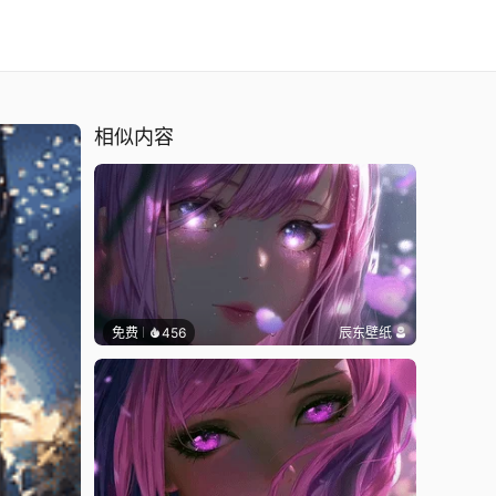
相似内容
免费
456
辰东壁纸