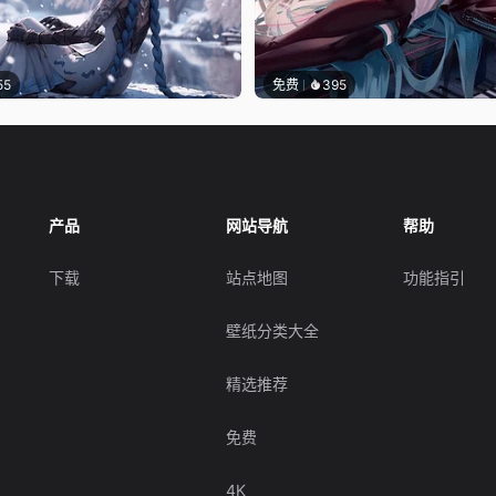
55
免费
395
产品
网站导航
帮助
下载
站点地图
功能指引
壁纸分类大全
精选推荐
免费
4K