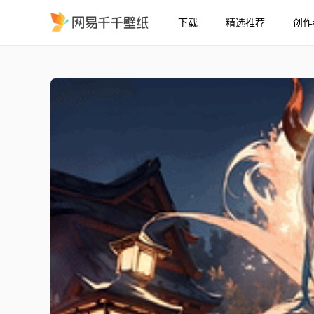
下载
精选推荐
创作
海贼王 Yamato / Oden
精选
海贼王 Yamato / Oden 动漫女孩 日本