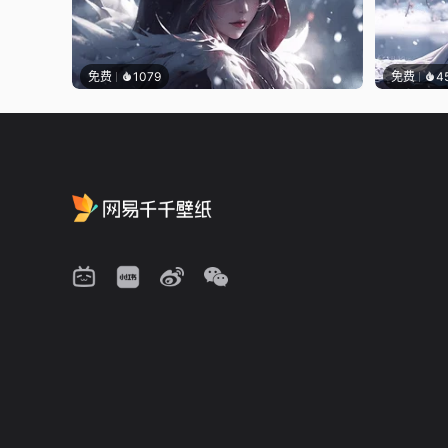
免费
1079
免费
4