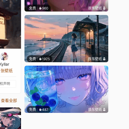
免费
960
辰东壁纸
免费
1925
辰东壁纸
Kyllar
0 张壁纸
权声明
查看全部
免费
487
辰东壁纸