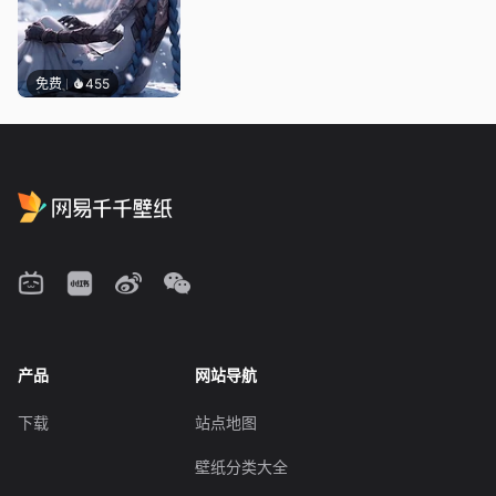
免费
455
产品
网站导航
下载
站点地图
壁纸分类大全