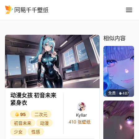
动漫女孩 初音未来 紧身衣
精选
动漫女孩 初音未来 紧身衣
相似内容
免费
487
辰东壁
动漫女孩 初音未来
紧身衣
95
二次元
Kyllar
410 张壁纸
初音未来
动漫
少女
性感