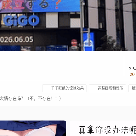
yu
20
千千壁纸的惊艳效果
调整画质和性能
版
的友情存在吗？（不，不存在！！）