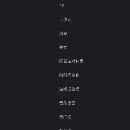
4K
二次元
风景
美女
网易游戏独家
随时间变化
游戏成就墙
音乐桌面
热门榜