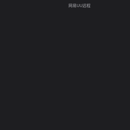
网易UU远程