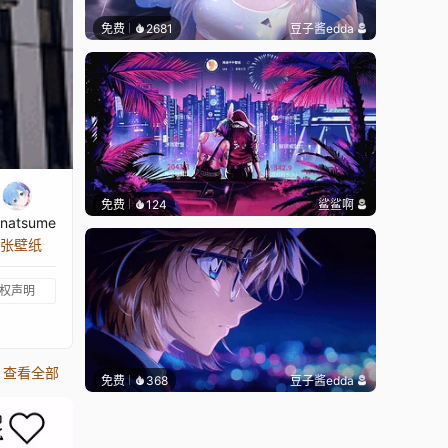
免费
2681
豆子酱edda
免费
124
鲨鲨啊
_natsume
 张壁纸
权声明
查看全部
免费
368
豆子酱edda