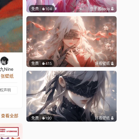
免费
104
豆子酱edda
免费
415
好看壁纸
九Nine
8 张壁纸
权声明
查看全部
免费
190
好看壁纸