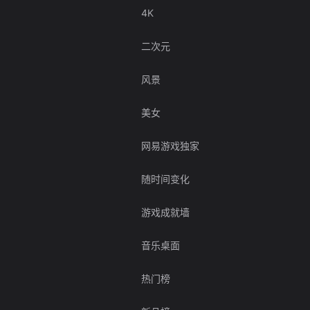
4K
二次元
风景
美女
网易游戏独家
随时间变化
游戏成就墙
音乐桌面
热门榜