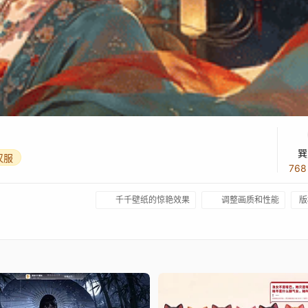
巽
汉服
76
千千壁纸的惊艳效果
调整画质和性能
版