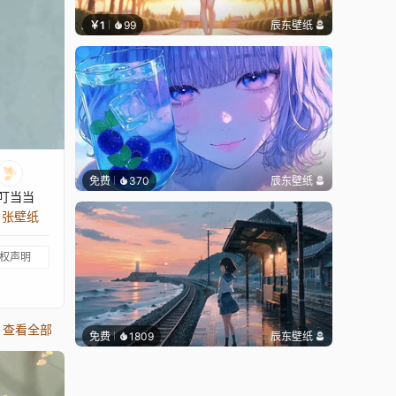
￥1
99
辰东壁纸
免费
370
辰东壁纸
叮当当
9 张壁纸
权声明
查看全部
免费
1809
辰东壁纸