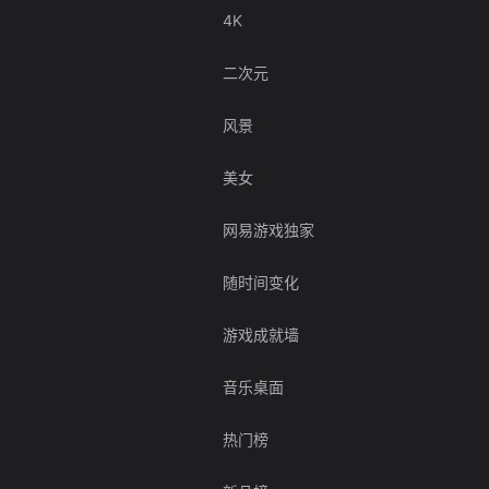
4K
二次元
风景
美女
网易游戏独家
随时间变化
游戏成就墙
音乐桌面
热门榜