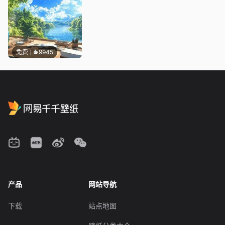
免费
9945
产品
网站导航
下载
站点地图