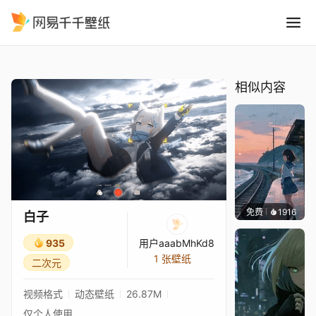
白子
精选
白子
相似内容
免费
1916
辰东壁
白子
935
用户aaabMhKd8
1 张壁纸
二次元
视频格式
动态壁纸
26.87M
仅个人使用