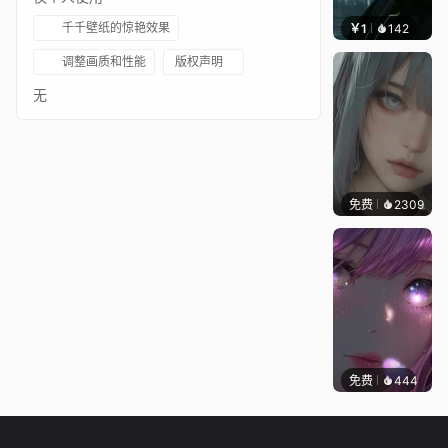
千千壁纸的惊艳效果
￥1
142
辰东壁
调整画质和性能
版权声明
无
免费
2309
辰东
免费
444
辰东壁