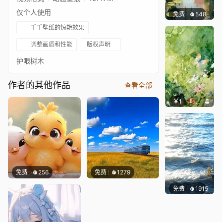
仅个人使用
免费
548
渔小小
千千壁纸的惊艳效果
调整画质和性能
版权声明
护眼树木
作者的其他作品
查看全部
￥1
叮叮当当
免费
256
免费
1279
免费
千千壁纸
等作者
1915