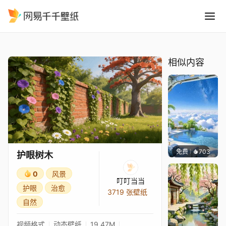
护眼树木
精选
护眼树木
相似内容
免费
703
豆子酱e
护眼树木
0
风景
叮叮当当
护眼
治愈
3719 张壁纸
自然
视频格式
动态壁纸
19.47M