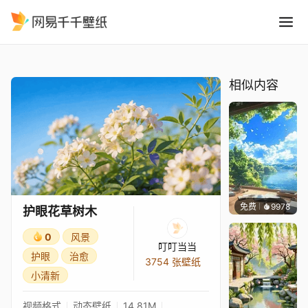
护眼花草树木
精选
护眼花草树木
相似内容
免费
9978
叮叮
护眼花草树木
0
风景
叮叮当当
护眼
治愈
3754 张壁纸
小清新
视频格式
动态壁纸
14.81M