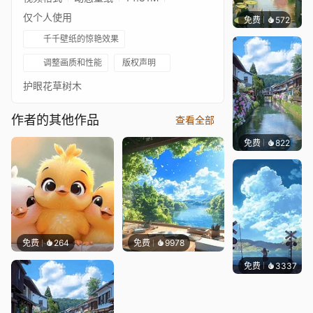
仅个人使用
免费
572
渔小小
千千壁纸的惊艳效果
调整画质和性能
版权声明
护眼花草树木
作者的其他作品
查看全部
免费
822
叮叮当
免费
264
免费
9978
免费
3337
星梦