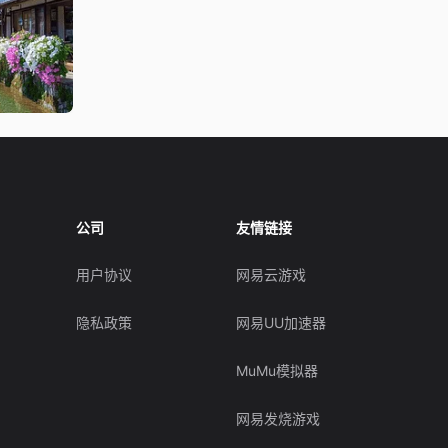
公司
友情链接
用户协议
网易云游戏
隐私政策
网易UU加速器
MuMu模拟器
网易发烧游戏