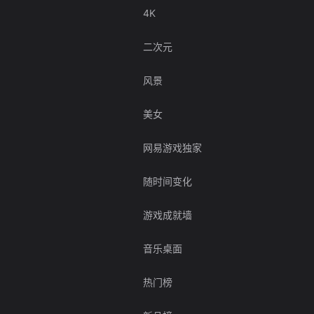
4K
二次元
风景
美女
网易游戏独家
随时间变化
游戏成就墙
音乐桌面
热门榜