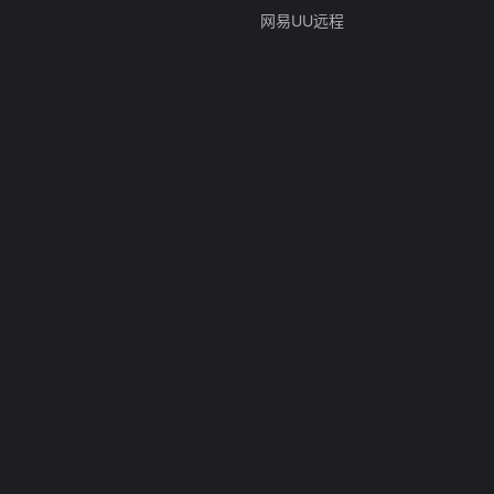
网易UU远程