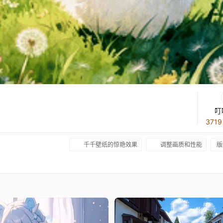
叮
371
千千壁纸的惊艳效果
调整画质和性能
版