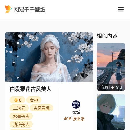
白发梨花古风美人
精选
白发梨花古风美人
相似内容
免费
1913
辰东壁
白发梨花古风美人
0
女神
二次元
古风意境
偶然
水墨丹青
496 张壁纸
清冷美人