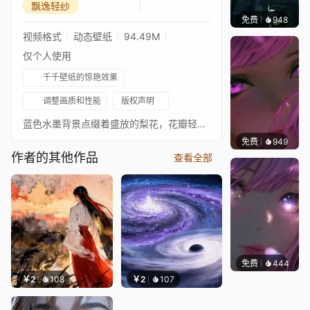
飘逸轻纱
免费
948
辰东壁
视频格式
动态壁纸
94.49M
仅个人使用
千千壁纸的惊艳效果
调整画质和性能
版权声明
蓝色水墨背景点缀着盛放的梨花，花瓣轻轻飘落，闭目静立的白发美人披着轻纱，气质清逸雅致，古韵悠然。
免费
949
辰东壁
作者的其他作品
查看全部
免费
444
辰东壁
￥2
108
￥2
107