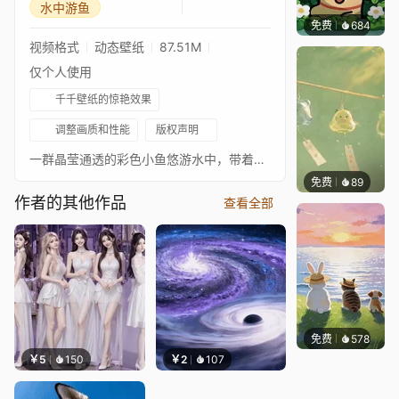
水中游鱼
免费
684
渔小小
视频格式
动态壁纸
87.51M
仅个人使用
千千壁纸的惊艳效果
调整画质和性能
版权声明
一群晶莹通透的彩色小鱼悠游水中，带着细碎金闪，色彩清透缤纷，氛围清新灵动柔和。
免费
89
与李无
作者的其他作品
查看全部
免费
578
渔小小
￥5
150
￥2
107