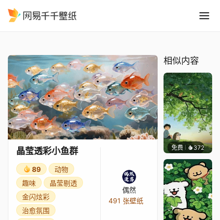
晶莹透彩小鱼群
精选
晶莹透彩小鱼群
相似内容
免费
372
渔小小
晶莹透彩小鱼群
89
动物
趣味
晶莹剔透
偶然
金闪炫彩
491 张壁纸
治愈氛围