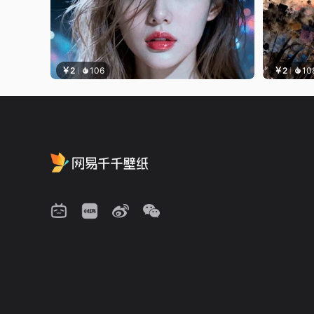
￥2
106
￥2
10