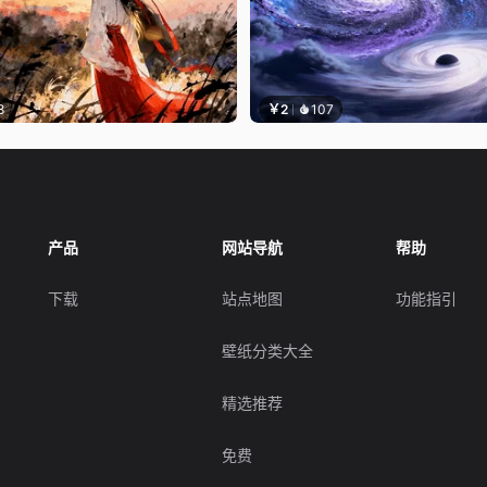
8
￥2
107
产品
网站导航
帮助
下载
站点地图
功能指引
壁纸分类大全
精选推荐
免费