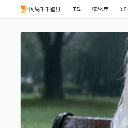
下载
精选推荐
创作
雨中白发少女闲读
精选
雨中白发少女闲读