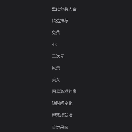
壁纸分类大全
精选推荐
免费
4K
二次元
风景
美女
网易游戏独家
随时间变化
游戏成就墙
音乐桌面