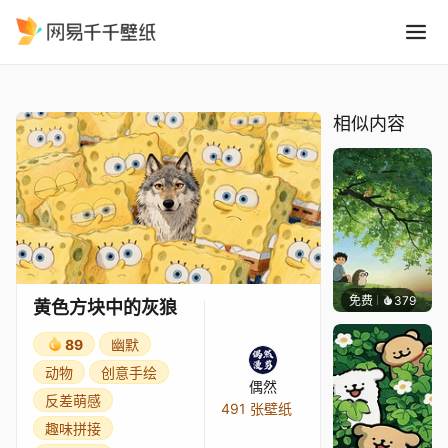
黄色方块中的灰狼
精选
黄色方块中的灰狼
相似内容
免费
379
渔小小
黄色方块中的灰狼
89
幽默
动物
创意手绘
偶然
反差萌感
491 张壁纸
趣味拼接