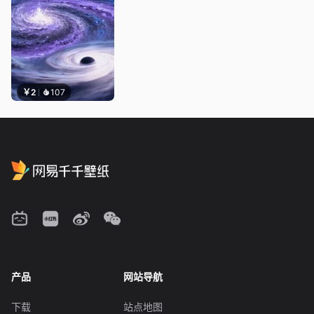
￥2
107
产品
网站导航
下载
站点地图