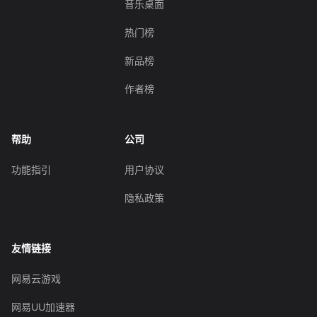
音乐桌面
热门榜
新品榜
作者榜
帮助
公司
功能指引
用户协议
隐私政策
友情链接
网易云游戏
网易UU加速器