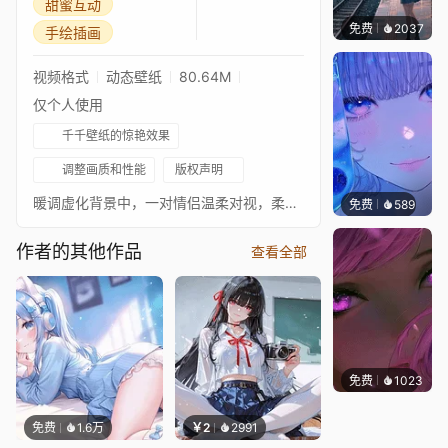
甜蜜互动
免费
2037
辰东
手绘插画
视频格式
动态壁纸
80.64M
仅个人使用
千千壁纸的惊艳效果
调整画质和性能
版权声明
暖调虚化背景中，一对情侣温柔对视，柔和光影搭配细碎星光，整体氛围甜蜜浪漫，满是恋爱的温柔感。
免费
589
辰东壁
作者的其他作品
查看全部
免费
1023
辰东
免费
1.6万
￥2
2991