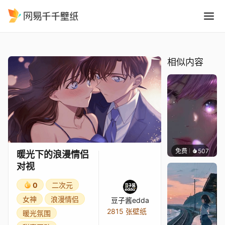
暖光下的浪漫情侣对视
精选
暖光下的浪漫情侣对视
相似内容
免费
507
辰东壁
暖光下的浪漫情侣
对视
0
二次元
女神
浪漫情侣
豆子酱edda
2815 张壁纸
暖光氛围