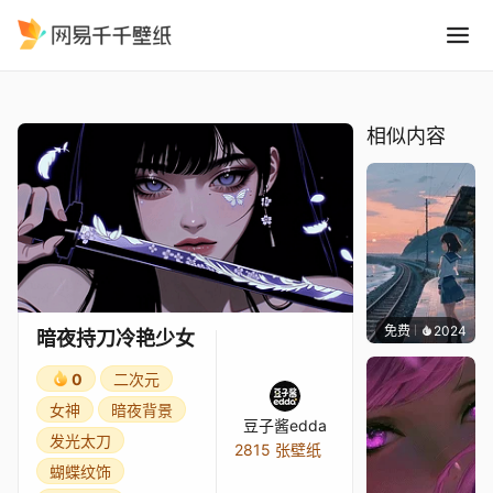
暗夜持刀冷艳少女
精选
暗夜持刀冷艳少女
相似内容
免费
2024
辰东
暗夜持刀冷艳少女
0
二次元
女神
暗夜背景
豆子酱edda
发光太刀
2815 张壁纸
蝴蝶纹饰