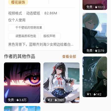
樱花装饰
免费
1023
辰东
视频格式
动态壁纸
82.86M
仅个人使用
千千壁纸的惊艳效果
调整画质和性能
版权声明
黑色背景下，蓝眼齐刘海少女颊边绘着白蝴蝶，手持带樱花羽毛纹饰的发光太刀，风格冷冽精致。
免费
1179
辰东壁
作者的其他作品
查看全部
￥1
142
辰东壁
免费
3.8万
￥2
2991