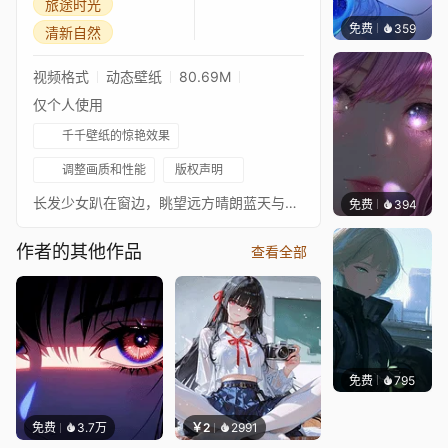
旅途时光
免费
359
辰东壁
清新自然
视频格式
动态壁纸
80.69M
仅个人使用
千千壁纸的惊艳效果
调整画质和性能
版权声明
长发少女趴在窗边，眺望远方晴朗蓝天与碧绿田野，飞鸟掠过蓬松云层，氛围清新治愈。
免费
394
辰东壁
作者的其他作品
查看全部
免费
795
辰东壁
免费
3.7万
￥2
2991