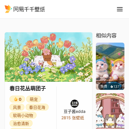
春日花丛萌团子
精选
春日花丛萌团子
相似内容
免费
137
豆子酱e
春日花丛萌团子
0
萌宠
风景
春日花海
豆子酱edda
软萌小动物
2815 张壁纸
治愈清新