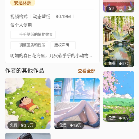
安逸休憩
￥2
豆子酱edda
视频格式
动态壁纸
80.19M
仅个人使用
千千壁纸的惊艳效果
调整画质和性能
版权声明
明媚的春日花海里，几只软乎乎的小动物依偎在一起闭眼休憩，氛围安逸闲适，给人清新治愈的感觉。
免费
572
渔小小
作者的其他作品
查看全部
免费
189
豆子酱e
免费
3.3万
免费
1.9万