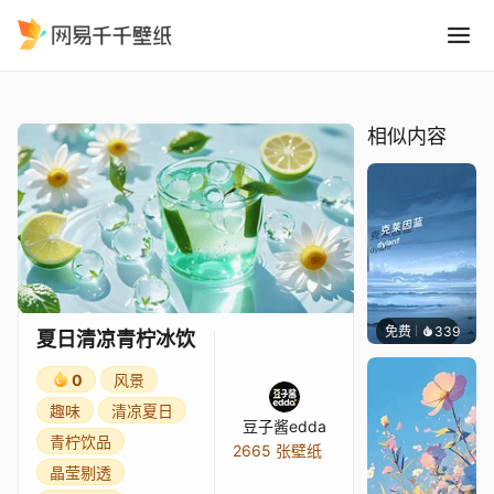
夏日清凉青柠冰饮
精选
夏日清凉青柠冰饮
相似内容
免费
339
冰茶Ln
夏日清凉青柠冰饮
0
风景
趣味
清凉夏日
豆子酱edda
青柠饮品
2665 张壁纸
晶莹剔透