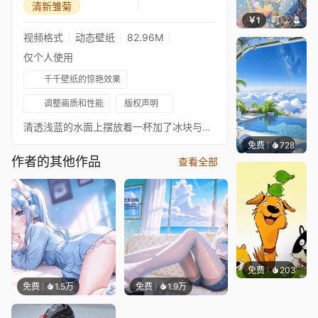
清新雏菊
￥1
叮叮当当
视频格式
动态壁纸
82.96M
仅个人使用
千千壁纸的惊艳效果
调整画质和性能
版权声明
清透浅蓝的水面上摆放着一杯加了冰块与青柠的冰饮，周围点缀着小雏菊与青柠片，整体清透清凉，满是清新夏日感。
免费
728
豆子酱e
作者的其他作品
查看全部
免费
203
渔小小
免费
1.5万
免费
1.9万