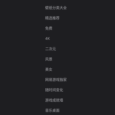
壁纸分类大全
精选推荐
免费
4K
二次元
风景
美女
网易游戏独家
随时间变化
游戏成就墙
音乐桌面