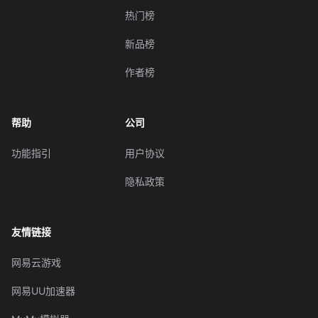
热门榜
新品榜
作者榜
帮助
公司
功能指引
用户协议
隐私政策
友情链接
网易云游戏
网易UU加速器