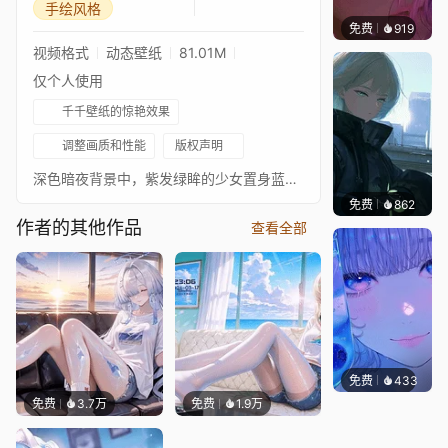
手绘风格
免费
919
辰东壁
视频格式
动态壁纸
81.01M
仅个人使用
千千壁纸的惊艳效果
调整画质和性能
版权声明
深色暗夜背景中，紫发绿眸的少女置身蓝色花丛，点缀发光花瓣与星点微光，氛围神秘温柔。
免费
862
辰东壁
作者的其他作品
查看全部
免费
433
辰东壁
免费
3.7万
免费
1.9万