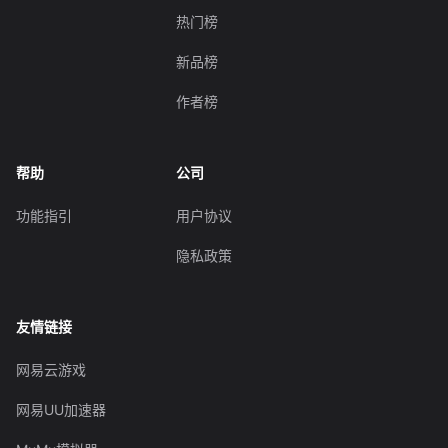
热门榜
新品榜
作者榜
帮助
公司
功能指引
用户协议
隐私政策
友情链接
网易云游戏
网易UU加速器