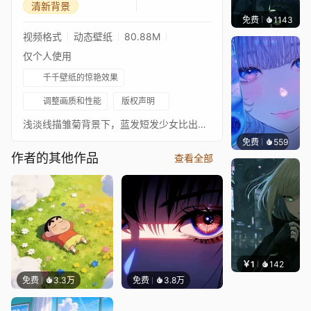
清新背景
免费
1143
辰东
视频格式
动态壁纸
80.88M
仅个人使用
千千壁纸的惊艳效果
调整画质和性能
版权声明
浅淡线描雏菊背景下，蓝发短发少女比出剪刀手，面带软萌微笑，画风干净清新，整体氛围柔和治愈。
免费
559
辰东壁
作者的其他作品
查看全部
￥1
142
辰东壁
免费
3.3万
免费
3.8万