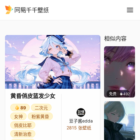
黄昏俏皮蓝发少女
精选
黄昏俏皮蓝发少女
相似内容
免费
492
辰东壁
黄昏俏皮蓝发少女
89
二次元
女神
粉紫黄昏
豆子酱edda
俏皮比耶
2815 张壁纸
清新治愈