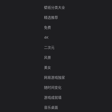
壁纸分类大全
精选推荐
免费
4K
二次元
风景
美女
网易游戏独家
随时间变化
游戏成就墙
音乐桌面