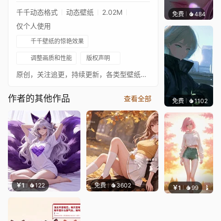
千千动态格式
动态壁纸
2.02M
免费
484
辰东壁
仅个人使用
千千壁纸的惊艳效果
调整画质和性能
版权声明
原创，关注追更，持续更新，各类型壁纸，各平台同名
作者的其他作品
查看全部
免费
1102
辰东壁
￥1
122
免费
3602
￥1
99
辰东壁