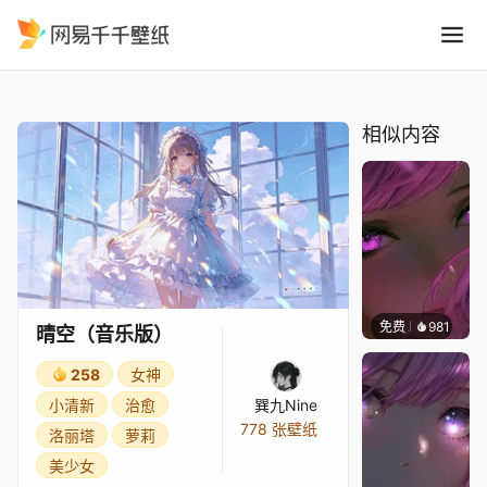
晴空音乐版
精选
晴空（音乐版）
相似内容
免费
981
辰东壁
晴空（音乐版）
258
女神
小清新
治愈
巽九Nine
778 张壁纸
洛丽塔
萝莉
美少女