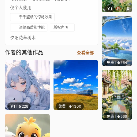
仅个人使用
￥1
叮叮当当
千千壁纸的惊艳效果
调整画质和性能
版权声明
夕阳花草树木
作者的其他作品
查看全部
免费
764
豆子酱e
￥1
228
免费
1300
免费
566
渔小小