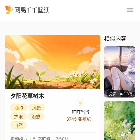
夕阳花草树木
精选
夕阳花草树木
相似内容
免费
3.8万
豆子酱e
夕阳花草树木
0
风景
叮叮当当
护眼
治愈
3745 张壁纸
自然
视频格式
动态壁纸
7.58M