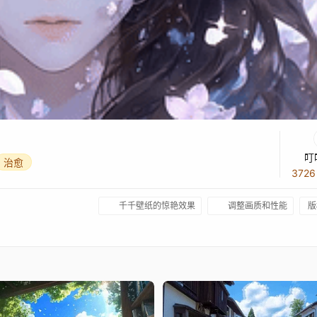
叮
治愈
372
千千壁纸的惊艳效果
调整画质和性能
版