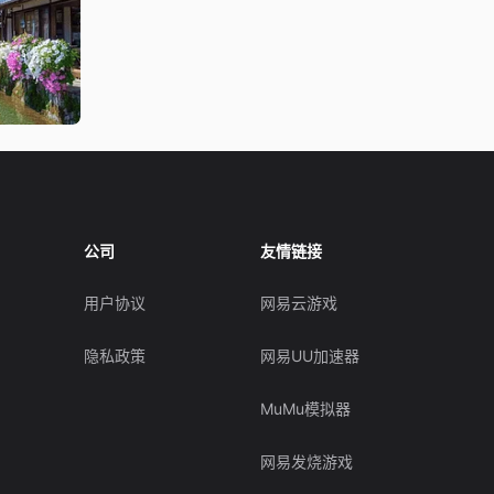
公司
友情链接
用户协议
网易云游戏
隐私政策
网易UU加速器
MuMu模拟器
网易发烧游戏