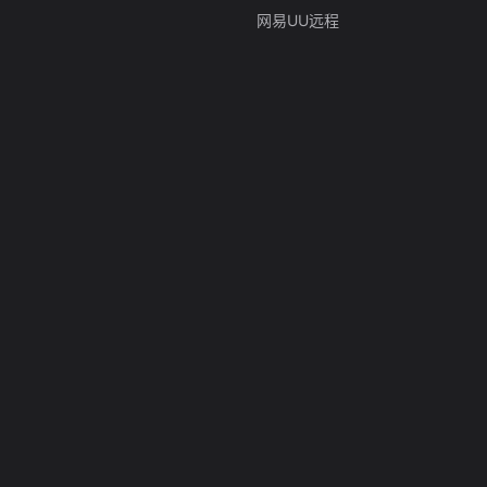
网易UU远程