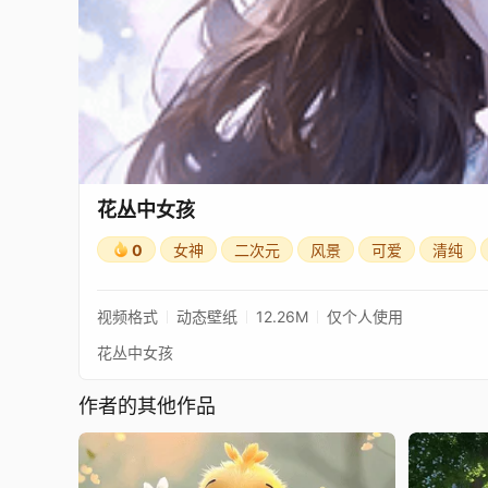
花丛中女孩
0
女神
二次元
风景
可爱
清纯
视频格式
动态壁纸
12.26M
仅个人使用
花丛中女孩
作者的其他作品