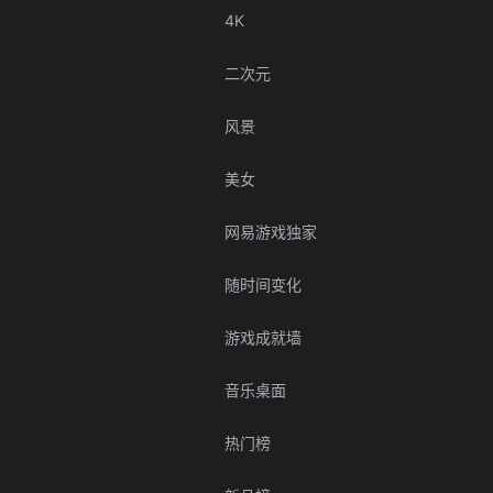
4K
二次元
风景
美女
网易游戏独家
随时间变化
游戏成就墙
音乐桌面
热门榜