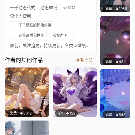
千千动态格式
动态壁纸
5.64M
免费
1986
辰东壁
仅个人使用
千千壁纸的惊艳效果
调整画质和性能
版权声明
原创，关注追更，持续更新，各类型壁纸，各平台同名
作者的其他作品
查看全部
免费
484
辰东壁
免费
3612
￥1
122
免费
548
辰东壁