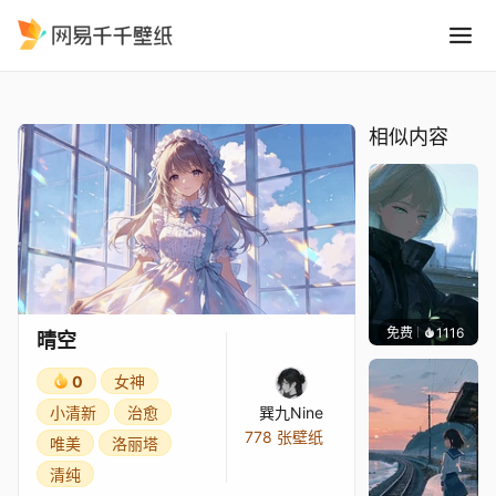
晴空
精选
晴空
相似内容
免费
1116
辰东壁
晴空
0
女神
小清新
治愈
巽九Nine
778 张壁纸
唯美
洛丽塔
清纯