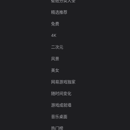
壁纸分类大全
精选推荐
免费
4K
二次元
风景
美女
网易游戏独家
随时间变化
游戏成就墙
音乐桌面
热门榜