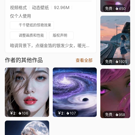
视频格式
动态壁纸
92.96M
免费
450
辰东壁
仅个人使用
千千壁纸的惊艳效果
调整画质和性能
版权声明
暗调背景下，点缀金箔的银发少女，暖光勾勒脸庞与肩颈，搭配流苏耳饰，风格柔和精致。
作者的其他作品
查看全部
免费
1925
辰东壁
￥2
106
￥2
107
免费
958
辰东壁