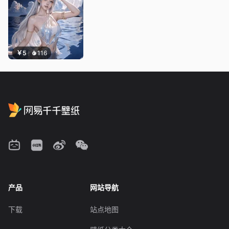
￥5
116
产品
网站导航
下载
站点地图