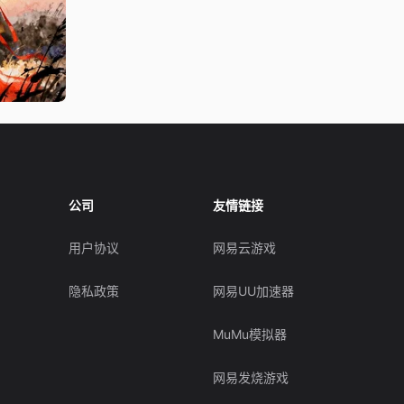
公司
友情链接
用户协议
网易云游戏
隐私政策
网易UU加速器
MuMu模拟器
网易发烧游戏