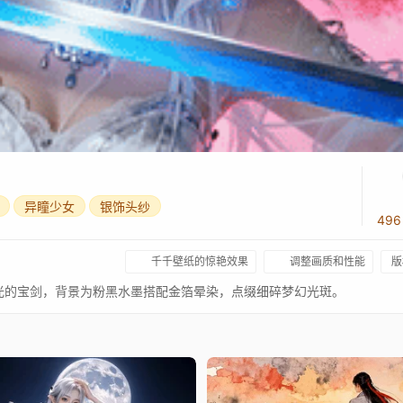
异瞳少女
银饰头纱
49
千千壁纸的惊艳效果
调整画质和性能
版
光的宝剑，背景为粉黑水墨搭配金箔晕染，点缀细碎梦幻光斑。