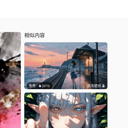
相似内容
免费
2010
辰东壁纸