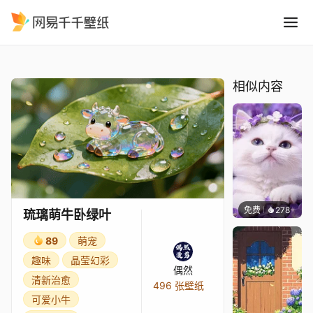
琉璃萌牛卧绿叶
精选
琉璃萌牛卧绿叶
相似内容
免费
278
豆子酱e
琉璃萌牛卧绿叶
89
萌宠
趣味
晶莹幻彩
偶然
清新治愈
496 张壁纸
可爱小牛