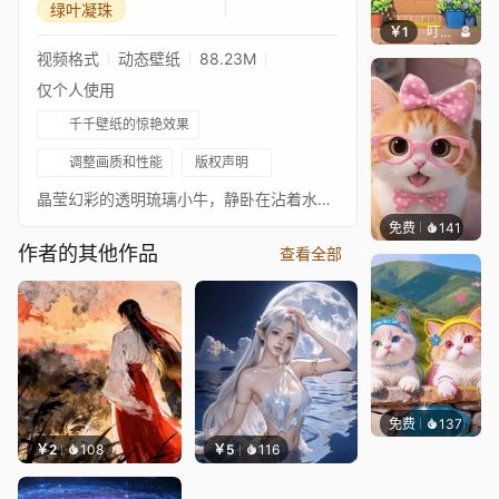
绿叶凝珠
￥1
叮叮当当
视频格式
动态壁纸
88.23M
仅个人使用
千千壁纸的惊艳效果
调整画质和性能
版权声明
晶莹幻彩的透明琉璃小牛，静卧在沾着水珠的鲜绿叶片上，清透灵动，满是清新治愈的氛围。
免费
141
好看壁
作者的其他作品
查看全部
免费
137
豆子酱e
￥2
108
￥5
116