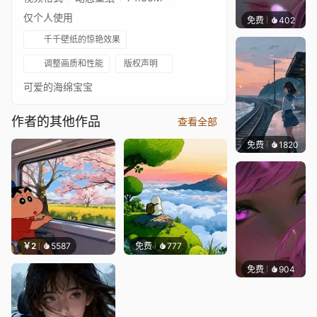
仅个人使用
免费
402
辰东壁
千千壁纸的惊艳效果
调整画质和性能
版权声明
可爱的海绵宝宝
作者的其他作品
查看全部
免费
1820
辰东
￥2
5587
免费
777
免费
904
辰东壁