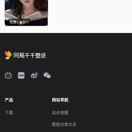
免费
977
产品
网站导航
下载
站点地图
壁纸分类大全