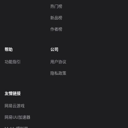
热门榜
新品榜
作者榜
帮助
公司
功能指引
用户协议
隐私政策
友情链接
网易云游戏
网易UU加速器