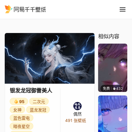
银发龙冠御雷美人
精选
银发龙冠御雷美人
相似内容
免费
432
辰东壁
银发龙冠御雷美人
95
二次元
女神
蓝龙发冠
偶然
蓝色雷电
491 张壁纸
暗夜星空