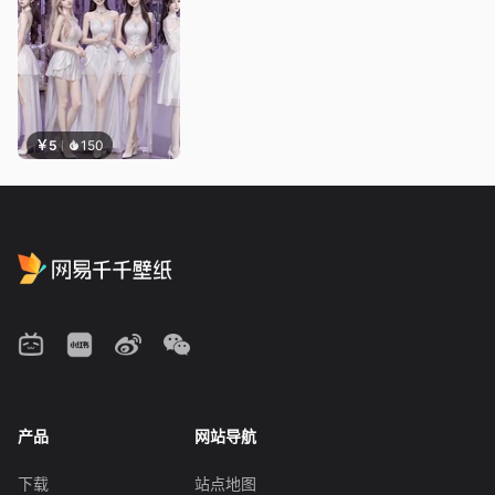
￥5
150
产品
网站导航
下载
站点地图