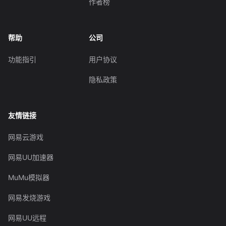
作者榜
帮助
公司
功能指引
用户协议
隐私政策
友情链接
网易云游戏
网易UU加速器
MuMu模拟器
网易发烧游戏
网易UU远程