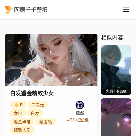
白发鎏金精致少女
精选
白发鎏金精致少女
相似内容
免费
888
辰东壁
白发鎏金精致少女
0
二次元
女神
白发
偶然
491 张壁纸
鎏金碎箔
氛围感
精致人像