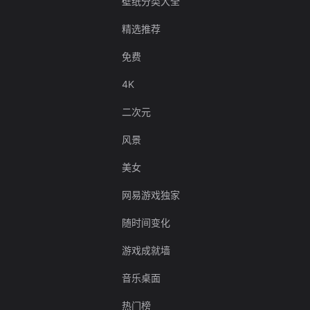
壁纸分类大全
精选推荐
免费
4K
二次元
风景
美女
网易游戏独家
随时间变化
游戏成就墙
音乐桌面
热门榜