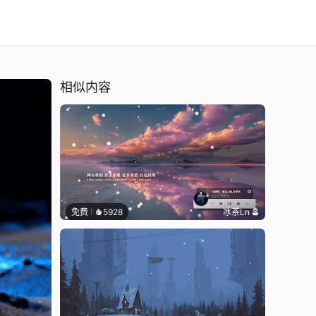
相似内容
免费
5928
冰茶Ln