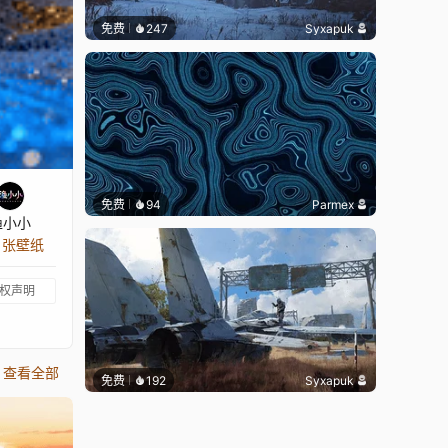
免费
247
Syxapuk
免费
94
Parmex
渔小小
6 张壁纸
权声明
查看全部
免费
192
Syxapuk