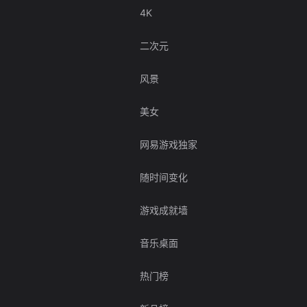
4K
二次元
风景
美女
网易游戏独家
随时间变化
游戏成就墙
音乐桌面
热门榜