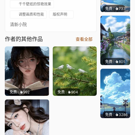
千千壁纸的惊艳效果
免费
733
豆子酱e
调整画质和性能
版权声明
清新小院
作者的其他作品
查看全部
免费
805
叮叮当
免费
992
免费
904
免费
3286
星梦