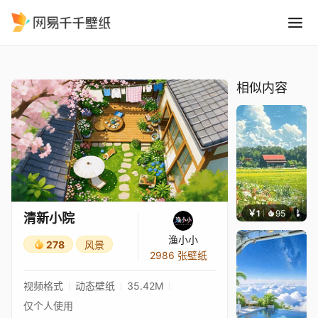
清新小院
精选
清新小院
相似内容
￥1
95
叮叮当
清新小院
渔小小
278
风景
2986 张壁纸
视频格式
动态壁纸
35.42M
仅个人使用