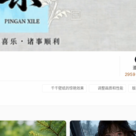
295
千千壁纸的惊艳效果
调整画质和性能
版