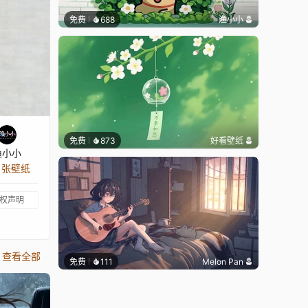
免费
688
渔小小
免费
873
好看壁纸
渔小小
9 张壁纸
权声明
查看全部
免费
111
Melon Pan