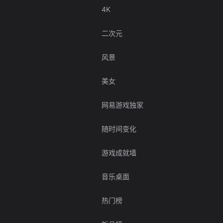
4K
二次元
风景
美女
网易游戏独家
随时间变化
游戏成就墙
音乐桌面
热门榜