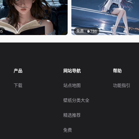
85
免费
786
产品
网站导航
帮助
下载
站点地图
功能指引
壁纸分类大全
精选推荐
免费