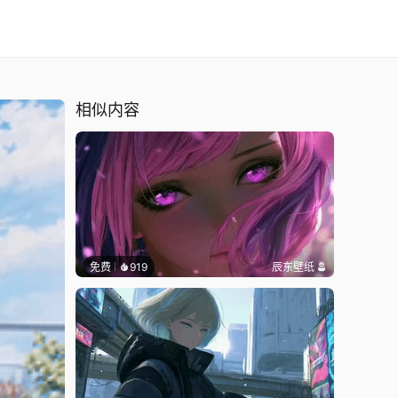
相似内容
免费
919
辰东壁纸