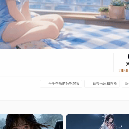
295
千千壁纸的惊艳效果
调整画质和性能
版