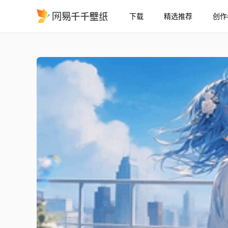
下载
精选推荐
创作
蓝发女孩
精选
蓝发女孩