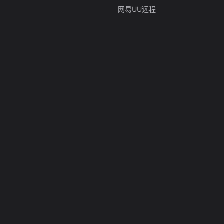
网易UU远程