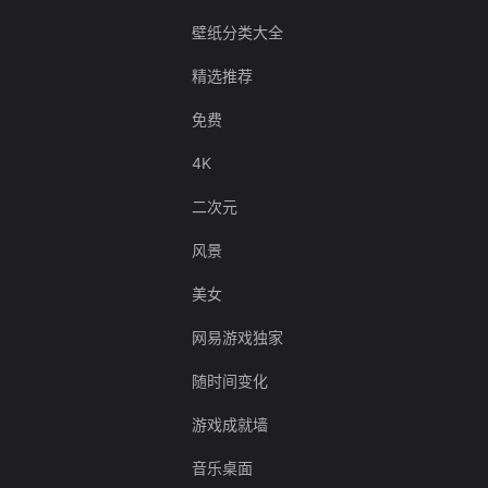
壁纸分类大全
精选推荐
免费
4K
二次元
风景
美女
网易游戏独家
随时间变化
游戏成就墙
音乐桌面