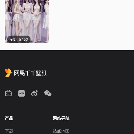
￥5
150
产品
网站导航
下载
站点地图