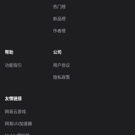
热门榜
新品榜
作者榜
帮助
公司
功能指引
用户协议
隐私政策
友情链接
网易云游戏
网易UU加速器