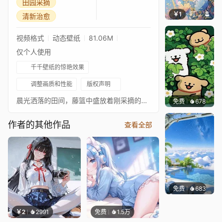
田园采摘
￥1
叮叮当当
清新治愈
视频格式
动态壁纸
81.06M
仅个人使用
千千壁纸的惊艳效果
调整画质和性能
版权声明
晨光洒落的田间，藤篮中盛放着刚采摘的多彩小番茄，叶片带晶莹露光，是清新治愈的田园景象。
免费
678
渔小小
作者的其他作品
查看全部
免费
683
豆子酱e
￥2
2991
免费
1.5万