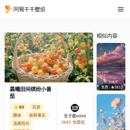
晨曦田间缤纷小番茄
精选
晨曦田间缤纷小番茄
相似内容
免费
5832
冰茶L
晨曦田间缤纷小番
茄
89
风景
趣味
新鲜果实
豆子酱edda
2665 张壁纸
清晨阳光