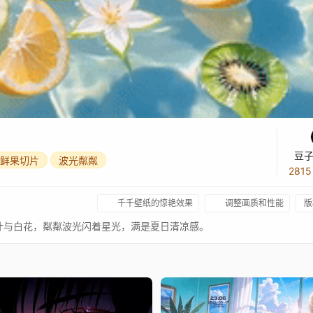
豆子
鲜果切片
波光粼粼
281
千千壁纸的惊艳效果
调整画质和性能
版
叶与白花，粼粼波光闪着星光，满是夏日清凉感。