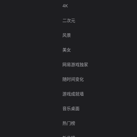
4K
二次元
风景
美女
网易游戏独家
随时间变化
游戏成就墙
音乐桌面
热门榜