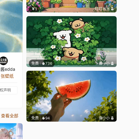
￥1
叮叮当当
免费
736
渔小小
酱edda
5 张壁纸
权声明
查看全部
免费
94
渔小小