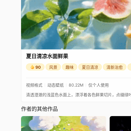
夏日清凉水面鲜果
90
风景
趣味
夏日清凉
清新治愈
视频格式
动态壁纸
80.22M
仅个人使用
清透澄澈的浅蓝色水面上，漂浮着各色鲜果切片，点缀绿
作者的其他作品