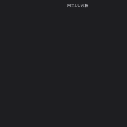
网易UU远程