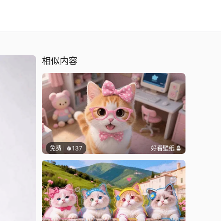
相似内容
免费
137
好看壁纸