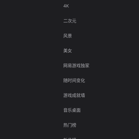
4K
二次元
风景
美女
网易游戏独家
随时间变化
游戏成就墙
音乐桌面
热门榜