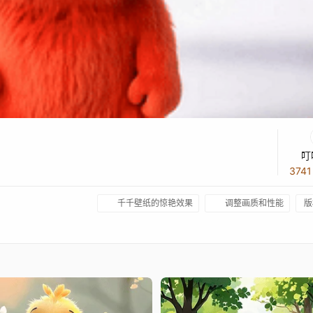
叮
374
千千壁纸的惊艳效果
调整画质和性能
版