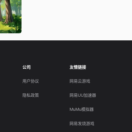
公司
友情链接
用户协议
网易云游戏
隐私政策
网易UU加速器
MuMu模拟器
网易发烧游戏